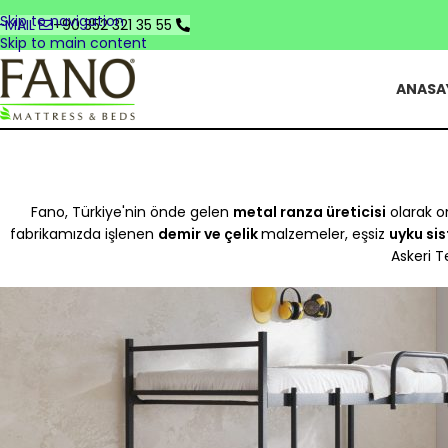
Skip to navigation
-MAIL
+90 352 321 35 55
Skip to main content
ANASA
Fano, Türkiye'nin önde gelen
metal ranza üreticisi
olarak o
fabrikamızda işlenen
demir ve çelik
malzemeler, eşsiz
uyku si
Askeri T