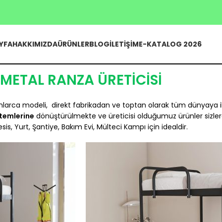
YFA
HAKKIMIZDA
ÜRÜNLER
BLOG
İLETIŞIM
E-KATALOG 2026
METAL RANZA ÜRETİCİSİ
nlarca modeli, direkt fabrikadan ve toptan olarak tüm dünyaya 
stemlerine
dönüştürülmekte ve üreticisi olduğumuz ürünler sizler
esis, Yurt, Şantiye, Bakım Evi, Mülteci Kampı için idealdir.